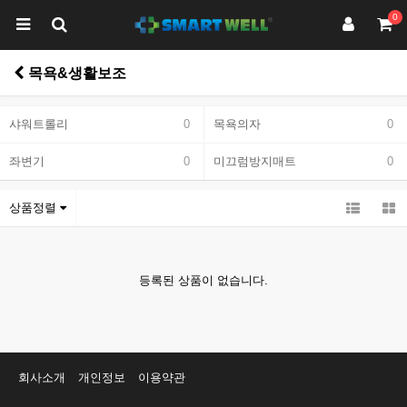
0
목욕&생활보조
샤워트롤리
0
목욕의자
0
좌변기
0
미끄럼방지매트
0
상품정렬
등록된 상품이 없습니다.
회사소개
개인정보
이용약관